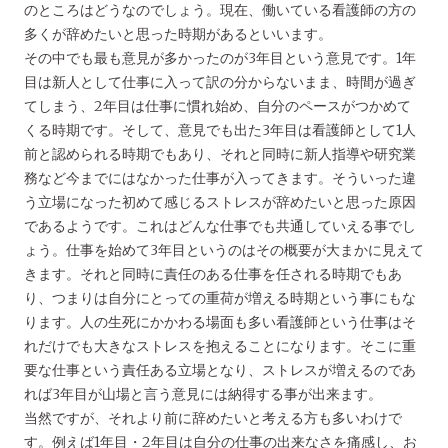
のところはどうなのでしょう。現在、働いている看護師の方の
多くが辞めたいと思った時期があるといいます。
その中でも最も意見が多かったのが3年目という意見です。1年
目は新人として仕事に入って訳の分からないまま、時間が過ぎ
てしまう、2年目は仕事に慣れ始め、自分のペースがつかめて
くる時期です。そして、意見でも出た3年目は看護師として1人
前と認められる時期でもあり、それと同時に新人指導や研究業
務など今までにはなかった仕事が入ってきます。そういった違
う立場になった初めて感じるストレスが辞めたいと思った原因
であるようです。これはどんな仕事でも共通していえる事でし
ょう。仕事を始めて3年目というのはその概要が大まかに見えて
きます。それと同時に責任のある仕事を任される時期でもあ
り、つまりは自分にとっての重荷が増える時期という事にもな
ります。人の生死にかかわる場面も多い看護師という仕事はそ
れだけでも大きなストレスを抱えることになります。そこに重
要な仕事という責任ある立場となり、ストレスが増えるのであ
れば3年目が山場と言う意見には納得する事が出来ます。
当然ですが、それより前に辞めたいと考える方も多いわけで
す。例えば1年目・2年目は自分の仕事の出来なさを痛感し、お